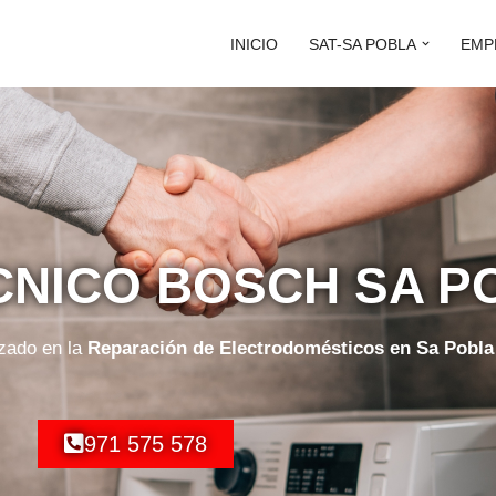
INICIO
SAT-SA POBLA
EMP
CNICO BOSCH SA P
izado en la
Reparación de Electrodomésticos en Sa Pobla
971 575 578