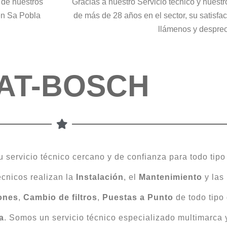
 de nuestros
Gracias a nuestro Servicio técnico y nuest
 en Sa Pobla
de más de 28 años en el sector, su satisfa
llámenos y despre
AT-BOSCH
 servicio técnico cercano y de confianza para todo tip
écnicos realizan la
Instalación
, el
Mantenimiento
y las
ones
,
Cambio
de
filtros
,
Puestas a Punto
de todo tipo
a
. Somos un servicio técnico especializado multimarca y 