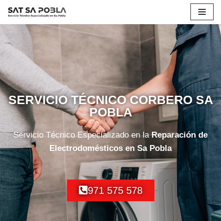
Saltar
al
contenido
SERVICIO TÉCNICO CORBERO SA
POBLA
Servicio Técnico Especializado en la
Reparación de
Electrodomésticos en Sa Pobla
971 575 578