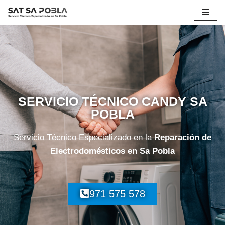
Saltar
al
contenido
SERVICIO TÉCNICO CANDY SA
POBLA
Servicio Técnico Especializado en la
Reparación de
Electrodomésticos en Sa Pobla
971 575 578