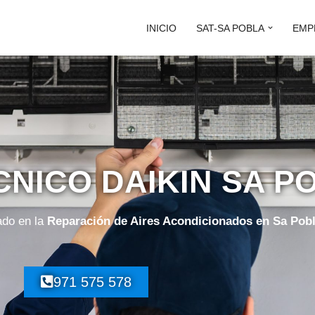
INICIO
SAT-SA POBLA
EMP
CNICO DAIKIN SA P
ado en la
Reparación de Aires Acondicionados en Sa Pob
971 575 578