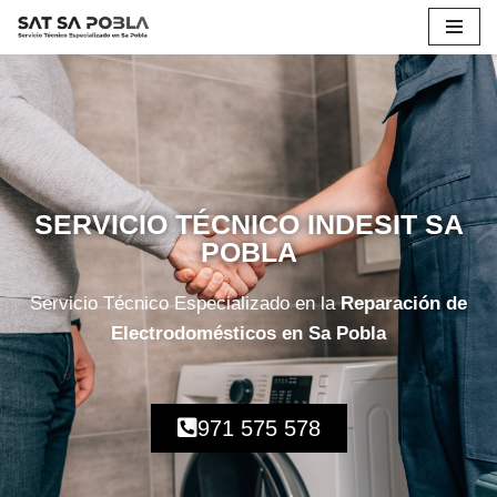
Saltar
al
contenido
SERVICIO TÉCNICO INDESIT SA
POBLA
Servicio Técnico Especializado en la
Reparación de
Electrodomésticos en Sa Pobla
971 575 578